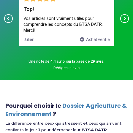
Top!
Pa
mais
Vos articles sont vraiment utiles pour
Les
comprendre les concepts du BTSA DATR.
man
Merci!
ifié
Julien
Achat vérifié
Lau
Une note de
4,4
sur
5
sur la base de
29 avis
.
Rédiger un avis
Pourquoi choisir le
Dossier Agriculture &
Environnement
?
La différence entre ceux qui stressent et ceux qui arrivent
confiants le jour J pour décrocher leur
BTSA DATR
.