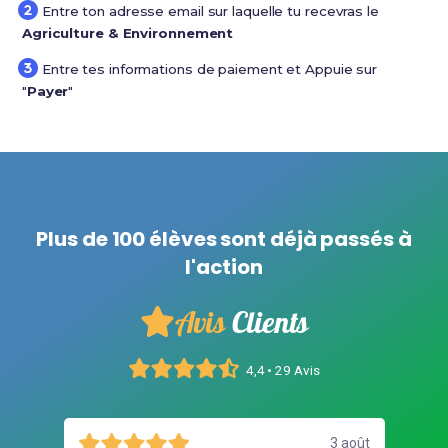
Entre ton adresse email sur laquelle tu recevras le
Agriculture & Environnement
Entre tes informations de paiement et Appuie sur
"
Payer
"
Plus de 100 élèves sont déjà passés à
l'action
Avis
Clients
4,4 • 29 Avis
août
3 août