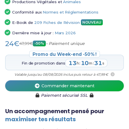
Productions Végétales et
Animales
Conformité aux
Normes et Réglementations
E-Book de
209 Fiches de Révision
NOUVEAU
Dernière mise à jour :
Mars 2026
24€
47,99€
– Paiement unique
-50%
Promo du Week-end -50% !
13
10
30
Fin de promotion dans
:
:
h
m
s
Valable jusqu'au 08/08/2026 inclus puis retour à 47,99 €
?
Commander maintenant
Paiement sécurisé SSL
Un accompagnement pensé pour
maximiser tes résultats