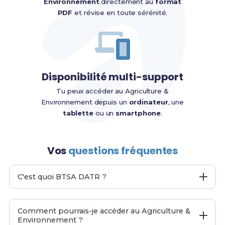
Environnement
directement au
format
PDF
et révise en toute sérénité.
Disponibilité multi-support
Tu peux accéder au Agriculture &
Environnement depuis un
ordinateur
, une
tablette
ou un
smartphone
.
Vos
questions fréquentes
C'est quoi BTSA DATR ?
BTSA DATR
est un site web proposant
Agriculture &
Environnement
pour le
BTSA DATR
afin de t'aider à
Comment pourrais-je accéder au Agriculture &
préparer ton examen final.
Environnement ?