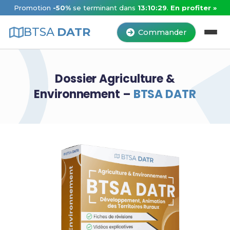
Promotion
-50%
se terminant dans
13:10:28
.
En profiter »
BTSA
DATR
Commander
Dossier Agriculture &
Environnement –
BTSA DATR