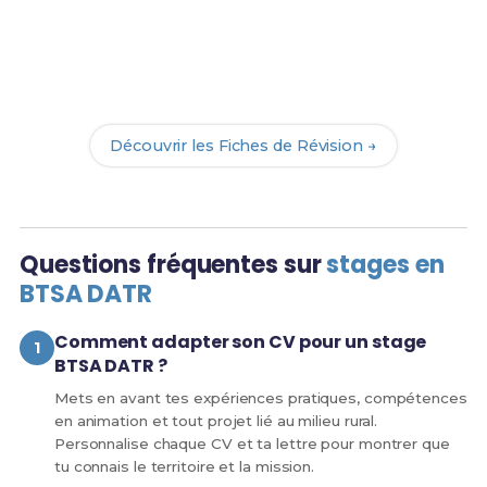
Prêt(e) à réussir ton examen ?
Révise efficacement avec nos
103 Fiches de
Révision
pour le BTSA DATR et maximise tes
chances de réussite !
Découvrir les Fiches de Révision →
Questions fréquentes sur
stages en
BTSA DATR
Comment adapter son CV pour un stage
BTSA DATR ?
Mets en avant tes expériences pratiques, compétences
en animation et tout projet lié au milieu rural.
Personnalise chaque CV et ta lettre pour montrer que
tu connais le territoire et la mission.