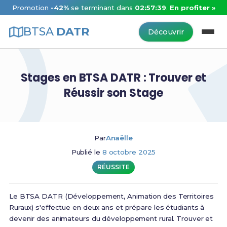
Promotion
-42%
se terminant dans
02:57:39
.
En profiter »
BTSA
DATR
Découvrir
Stages en BTSA DATR : Trouver et
Réussir son Stage
Par
Anaëlle
Publié le
8 octobre 2025
RÉUSSITE
Le BTSA DATR (Développement, Animation des Territoires
Ruraux) s'effectue en deux ans et prépare les étudiants à
devenir des animateurs du développement rural. Trouver et