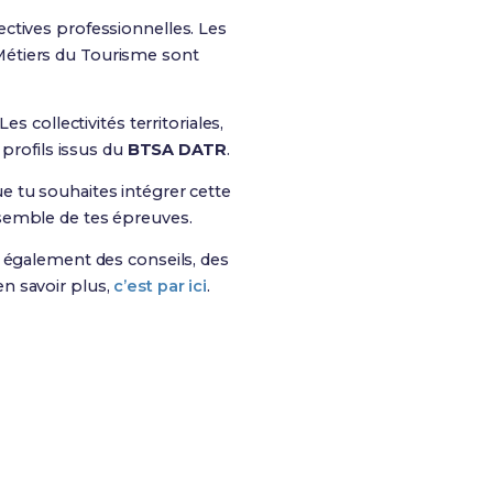
ctives professionnelles. Les
Métiers du Tourisme sont
s collectivités territoriales,
 profils issus du
BTSA DATR
.
e tu souhaites intégrer cette
ensemble de tes épreuves.
is également des conseils, des
n savoir plus,
c’est par ici
.
es chances de réussite !