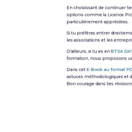
En choisissant de continuer t
options comme la Licence Pro
particulièrement appréciées.
Si tu préfères entrer directeme
les associations et les entrepr
D'ailleurs, si tu es en
BTSA DAT
formation, nous proposons 
Dans cet
E-Book au format P
astuces méthodologiques et de
Bon courage dans tes révision
Révise efficacement ave