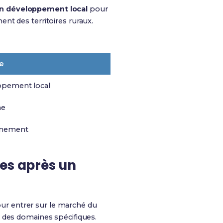
en développement local
pour
nt des territoires ruraux.
e
pement local
me
nnement
des après un
ur entrer sur le marché du
s des domaines spécifiques.