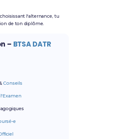
hoisissant l'alternance, tu
ion de ton diplôme.
on –
BTSA DATR
&
Conseils
r
l'Examen
agogiques
ursé•e
ficiel