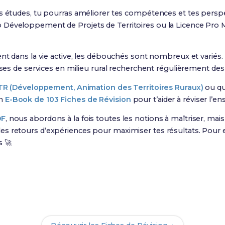
es études, tu pourras améliorer tes compétences et tes perspe
 Développement de Projets de Territoires ou la Licence Pro 
nt dans la vie active, les débouchés sont nombreux et variés. Le
ises de services en milieu rural recherchent régulièrement des
R (Développement, Animation des Territoires Ruraux)
ou qu
un
E-Book de 103 Fiches de Révision
pour t’aider à réviser l’
DF
, nous abordons à la fois toutes les notions à maîtriser, ma
s retours d’expériences pour maximiser tes résultats. Pour e
s 🚀
Prêt(e) à réussir ton examen ?
c nos
103 Fiches de Révision
pour le BTSA DATR et maximise t