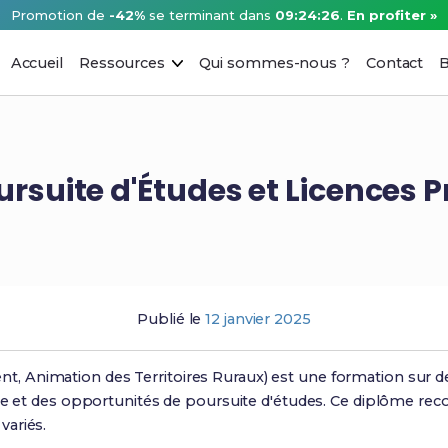
Promotion de
-42%
se terminant dans
09:24:25
.
En profiter »
Accueil
Ressources
Qui sommes-nous ?
Contact
B
ursuite d'Études et Licences P
Publié le
12 janvier 2025
Animation des Territoires Ruraux) est une formation sur deux
de et des opportunités de poursuite d'études. Ce diplôme reco
variés.