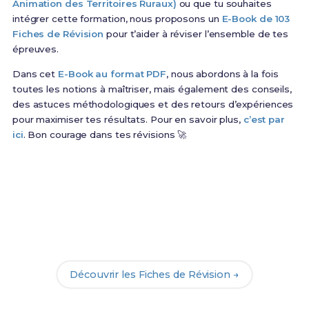
Animation des Territoires Ruraux)
ou que tu souhaites
intégrer cette formation, nous proposons un
E-Book de 103
Fiches de Révision
pour t’aider à réviser l’ensemble de tes
épreuves.
Dans cet
E-Book au format PDF
, nous abordons à la fois
toutes les notions à maîtriser, mais également des conseils,
des astuces méthodologiques et des retours d’expériences
pour maximiser tes résultats. Pour en savoir plus,
c’est par
ici
. Bon courage dans tes révisions 🚀
Prêt(e) à réussir ton examen ?
Révise efficacement avec nos
103 Fiches de
Révision
pour le BTSA DATR et maximise tes
chances de réussite !
Découvrir les Fiches de Révision →