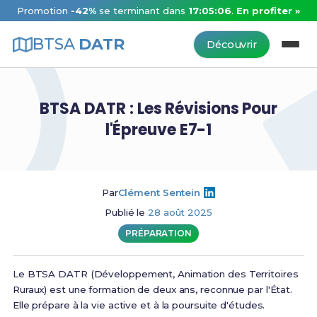
Promotion
-42%
se terminant dans
17:05:06
.
En profiter »
BTSA
DATR
Découvrir
BTSA DATR : Les Révisions Pour
l'Épreuve E7-1
Par
Clément Sentein
Publié le
28 août 2025
PRÉPARATION
Le BTSA DATR (Développement, Animation des Territoires
Ruraux) est une formation de deux ans, reconnue par l'État.
Elle prépare à la vie active et à la poursuite d'études.